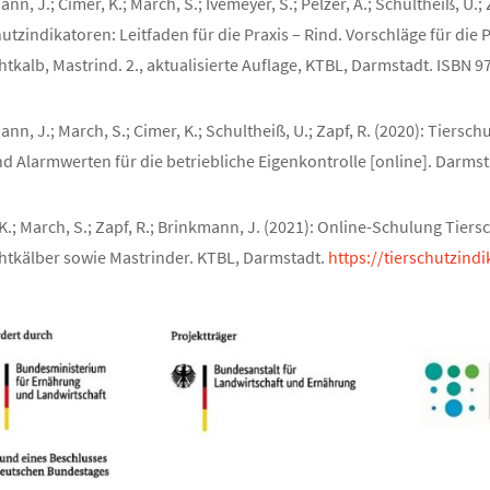
nn, J.; Cimer, K.; March, S.; Ivemeyer, S.; Pelzer, A.; Schultheiß, U.; 
utzindikatoren: Leitfaden für die Praxis – Rind. Vorschläge für di
tkalb, Mastrind. 2., aktualisierte Auflage, KTBL, Darmstadt. ISBN 
nn, J.; March, S.; Cimer, K.; Schultheiß, U.; Zapf, R. (2020): Tiers
nd Alarmwerten für die betriebliche Eigenkontrolle [online]. Darmst
K.; March, S.; Zapf, R.; Brinkmann, J. (2021): Online-Schulung Tie
htkälber sowie Mastrinder. KTBL, Darmstadt.
https://tierschutzind