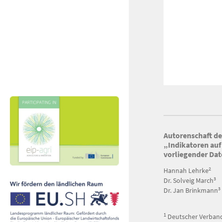
Autorenschaft d
„Indikatoren auf 
vorliegender Da
2
Hannah Lehrke
3
Dr. Solveig March
3
Dr. Jan Brinkmann
1
Deutscher Verband f