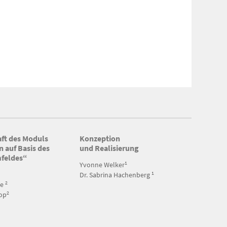
ft des Moduls
Konzeption
 auf Basis des
und Realisierung
feldes“
1
Yvonne Welker
1
Dr. Sabrina Hachenberg
2
ke
2
kop