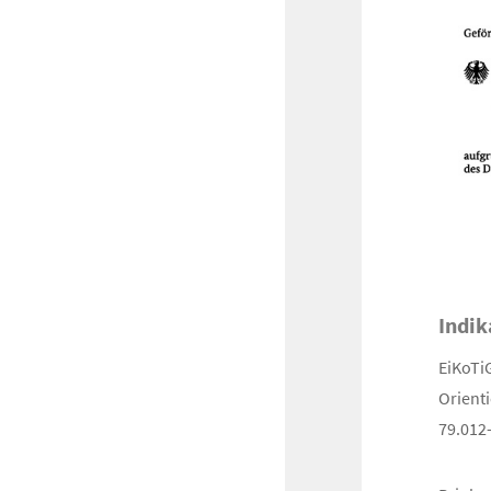
Indik
EiKoTiG
Orient
79.012