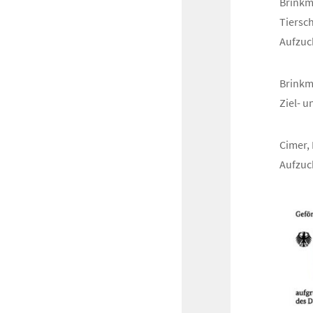
Brinkma
Tiersch
Aufzuch
Brinkma
Ziel- u
Cimer, 
Aufzuc