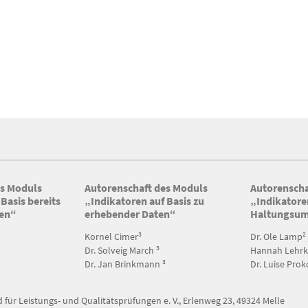
es Moduls
Autorenschaft des Moduls
Autorenscha
Basis bereits
„Indikatoren auf Basis zu
„Indikatoren
ten“
erhebender Daten“
Haltungsum
2
3
Kornel Cimer
Dr. Ole Lamp
3
Dr. Solveig March
Hannah Lehr
3
Dr. Jan Brinkmann
Dr. Luise Pro
ür Leistungs- und Qualitätsprüfungen e. V., Erlenweg 23, 49324 Melle