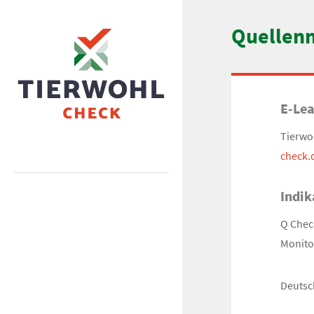
Quellen
E-Le
Tierwo
check.
Indik
Q Check
Monito
Deutsch