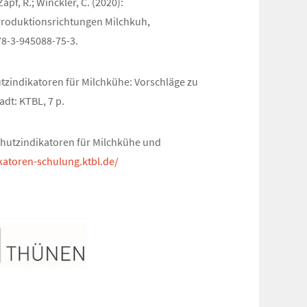
Zapf, R.; Winckler, C. (2020):
e Produktionsrichtungen Milchkuh,
978-3-945088-75-3.
chutzindikatoren für Milchkühe: Vorschläge zu
adt: KTBL, 7 p.
rschutzindikatoren für Milchkühe und
ikatoren-schulung.ktbl.de/